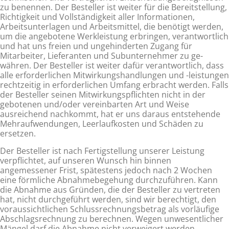
zu benennen. Der Besteller ist weiter für die Bereitstellung,
Richtigkeit und Vollständig­keit aller Informationen,
Arbeitsunterlagen und Arbeitsmittel, die benötigt werden,
um die angebotene Werkleistung erbrin­gen, verantwortlich
und hat uns freien und ungehinderten Zugang für
Mitarbeiter, Lieferanten und Subunternehmer zu ge­
währen. Der Besteller ist weiter dafür verantwortlich, dass
alle erforderlichen Mitwirkungshandlungen und -leistungen
recht­zeitig in erforderlichen Umfang erbracht werden. Falls
der Besteller seinen Mitwirkungspflichten nicht in der
gebotenen und/oder vereinbarten Art und Weise
ausreichend nachkommt, hat er uns daraus entstehende
Mehraufwendungen, Leerlauf­kosten und Schäden zu
ersetzen.
Der Besteller ist nach Fertigstellung unserer Leistung
verpflichtet, auf unseren Wunsch hin binnen
angemessener Frist, spä­testens jedoch nach 2 Wochen
eine förmliche Abnahmebegehung durchzuführen. Kann
die Abnahme aus Gründen, die der Besteller zu vertreten
hat, nicht durchgeführt werden, sind wir berechtigt, den
voraussichtlichen Schlussrechnungsbetrag als vorläufige
Abschlagsrechnung zu berechnen. Wegen unwesentlicher
Mängel darf die Abnahme nicht verweigert werden.