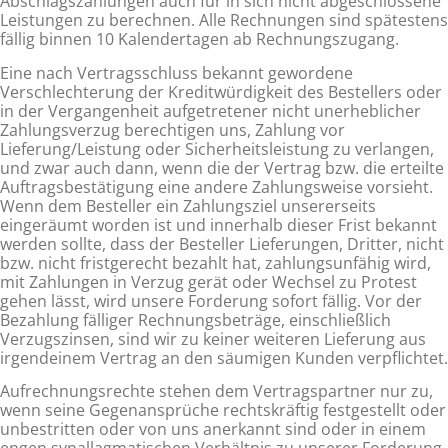
Abschlagszahlungen auch für in sich nicht abgeschlossene
Leistungen zu berechnen. Alle Rech­nungen sind spätestens
fällig binnen 10 Kalendertagen ab Rechnungszugang.
Eine nach Vertragsschluss bekannt gewordene
Verschlechterung der Kreditwürdigkeit des Bestellers oder
in der Vergangenheit aufgetretener nicht unerheblicher
Zahlungsverzug berechtigen uns, Zahlung vor
Lieferung/Leistung oder Sicherheitsleistung zu verlangen,
und zwar auch dann, wenn die der Vertrag bzw. die erteilte
Auftragsbestätigung eine andere Zahlungsweise vorsieht.
Wenn dem Besteller ein Zah­lungsziel unsererseits
eingeräumt worden ist und innerhalb dieser Frist bekannt
werden sollte, dass der Besteller Lieferungen, Dritter, nicht
bzw. nicht fristgerecht bezahlt hat, zahlungsunfähig wird,
mit Zahlun­gen in Verzug gerät oder Wechsel zu Protest
gehen lässt, wird unsere Forderung sofort fällig. Vor der
Be­zahlung fälliger Rechnungsbeträge, einschließlich
Verzugszinsen, sind wir zu keiner weiteren Lieferung aus
irgendeinem Vertrag an den säumigen Kunden verpflichtet.
Aufrechnungsrechte stehen dem Vertragspartner nur zu,
wenn seine Gegenansprüche rechtskräftig fest­gestellt oder
unbestritten oder von uns anerkannt sind oder in einem
engen synallagmatischen Verhältnis zu unserer Forderung