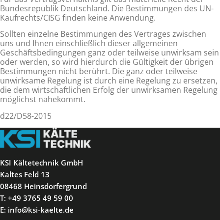
Bundesrepublik Deutschland. Die Bestimmungen des UN-
Kauf­rechts/CISG finden keine Anwendung.
Sollten einzelne Bestimmungen des Vertrages zwischen
uns und Ihnen einschließlich dieser allgemeinen
Geschäftsbedingun­gen ganz oder teilweise unwirksam sein
oder werden, so wird hierdurch die Gültigkeit der übrigen
Bestimmungen nicht be­rührt. Die ganz oder teilweise
unwirksame Regelung ist durch eine Regelung zu ersetzen,
die dem wirtschaftlichen Erfolg der unwirksamen Regelung
möglichst nahekommt.
d22/D58-2015
KSI Kältetechnik GmbH
Kaltes Feld 13
08468 Heinsdorfergrund
T: +49 3765 49 59 00
E: info@ksi-kaelte.de